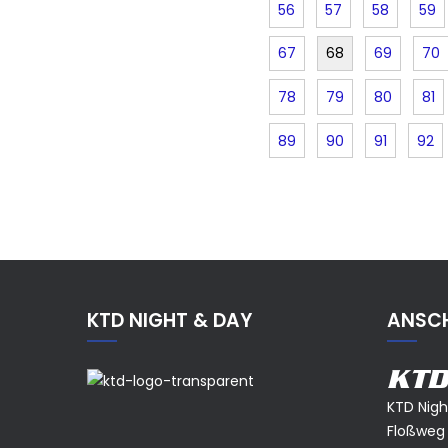
56
57
58
59
67
68
69
70
78
79
80
81
89
90
91
92
KTD NIGHT & DAY
ANSCH
KTD
KTD Nig
Floßweg