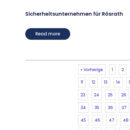
Sicherheitsunternehmen für Rösrath
Read more
« Vorherige
1
2
11
12
13
14
23
24
25
26
34
35
36
37
45
46
47
48