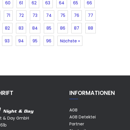
60
61
62
63
64
65
66
71
72
73
74
75
76
77
82
83
84
85
86
87
88
93
94
95
96
Nächste »
RIFT
INFORMATIONEN
AGB
Night & Day
AGB Detektei
ht & Day GmbH
Partner
 61b