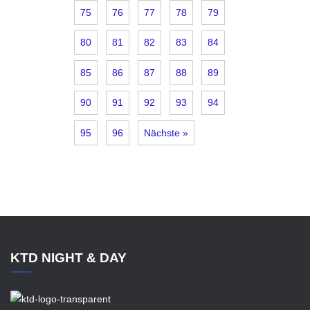
75
76
77
78
79
80
81
82
83
84
85
86
87
88
89
90
91
92
93
94
95
96
Nächste »
KTD NIGHT & DAY