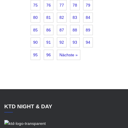
75
76
77
78
79
80
81
82
83
84
85
86
87
88
89
90
91
92
93
94
95
96
Nächste »
KTD NIGHT & DAY