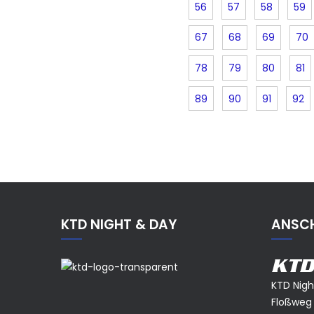
56
57
58
59
67
68
69
70
78
79
80
81
89
90
91
92
KTD NIGHT & DAY
ANSCH
KTD
KTD Nig
Floßweg