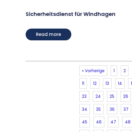
Sicherheitsdienst für Windhagen
Read more
« Vorherige
1
2
11
12
13
14
23
24
25
26
34
35
36
37
45
46
47
48