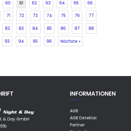
60
61
62
63
64
65
66
71
72
73
74
75
76
77
82
83
84
85
86
87
88
93
94
95
96
Nächste »
RIFT
INFORMATIONEN
AGB
Night & Day
AGB Detektei
ht & Day GmbH
Partner
 61b