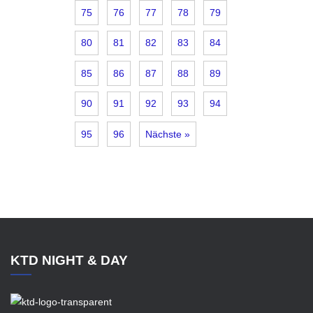
75
76
77
78
79
80
81
82
83
84
85
86
87
88
89
90
91
92
93
94
95
96
Nächste »
KTD NIGHT & DAY