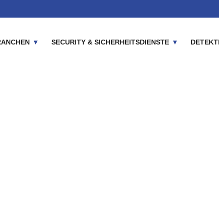
RANCHEN
SECURITY & SICHERHEITSDIENSTE
DETEKT
itsunternehmen für Wi
itsleistungen | KTD Ni
Home
Einzugsgebiete
Sicherheitsunternehmen für Windhagen