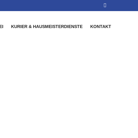
EI
KURIER & HAUSMEISTERDIENSTE
KONTAKT
ndhagen |
ght & Day