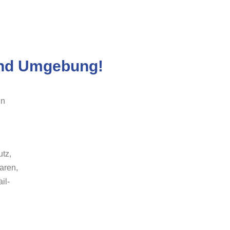
und Umgebung!
en
tz,
aren,
il-