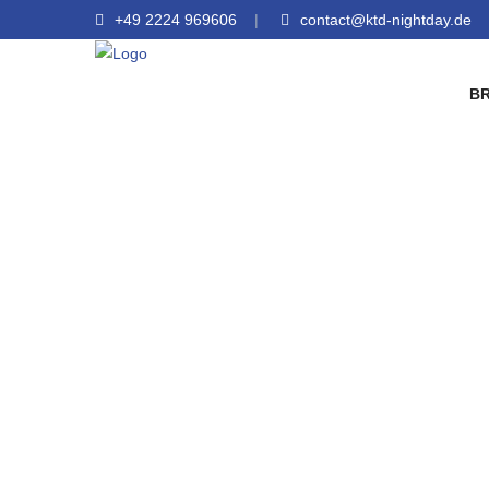
+49 2224 969606
contact@ktd-nightday.de
B
Sicherhe
Sicherhe