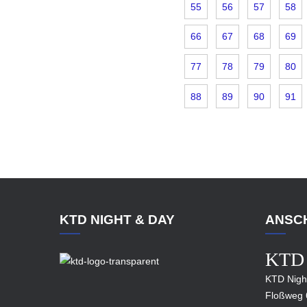
55
56
57
58
66
67
68
69
77
78
79
80
88
89
90
91
KTD NIGHT & DAY
ANSC
KTD
KTD Nigh
Floßweg 