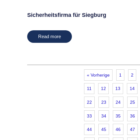
Sicherheitsfirma für Siegburg
Read more
« Vorherige
1
2
11
12
13
14
22
23
24
25
33
34
35
36
44
45
46
47