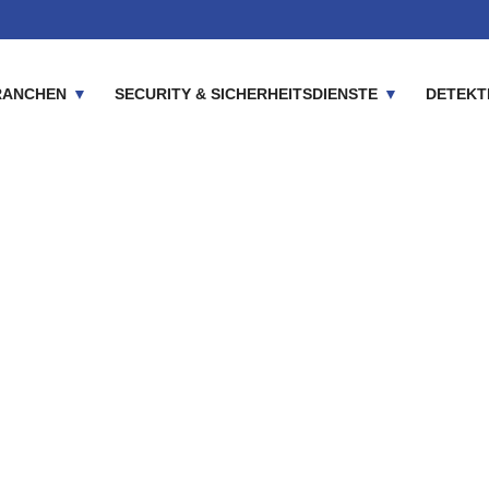
RANCHEN
SECURITY & SICHERHEITSDIENSTE
DETEKT
 KTD Night & Day | Ihr 
Home
Einzugsgebiete