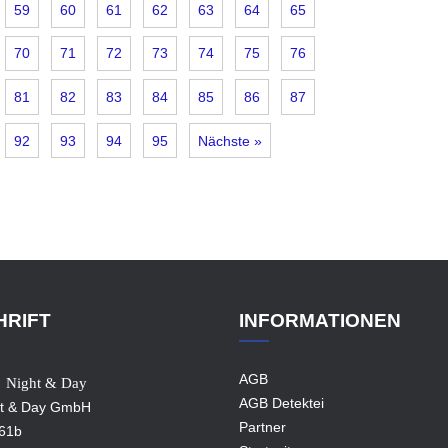
59
60
61
62
63
64
65
70
71
72
73
74
75
76
81
82
83
84
85
86
87
92
93
94
95
Nächste »
HRIFT
INFORMATIONEN
AGB
Night & Day
AGB Detektei
t & Day GmbH
Partner
61b