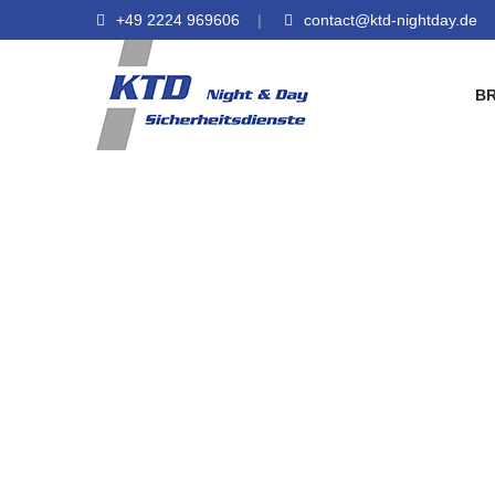
+49 2224 969606
contact@ktd-nightday.de
B
Einzugsgebiete |