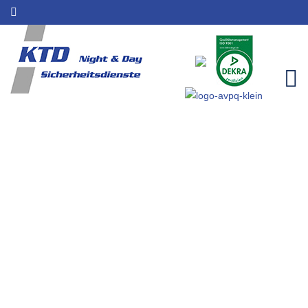
Wachdienst für Leubsdorf |
Sicherheitsleistungen | KTD
Night & Day
Home
Einzugsgebiete
Wachdienst für Leubsdorf