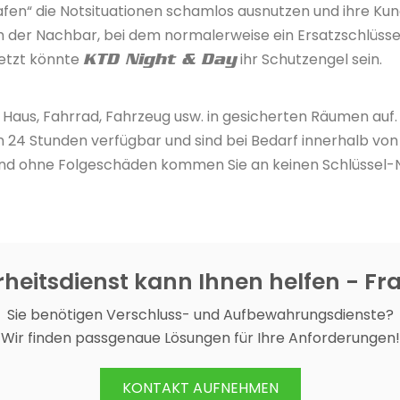
afen“ die Notsituationen schamlos ausnutzen und ihre Ku
uch der Nachbar, bei dem normalerweise ein Ersatzschlüsse
 jetzt könnte
ihr Schutzengel sein.
KTD Night & Day
Haus, Fahrrad, Fahrzeug usw. in gesicherten Räumen auf. 
en 24 Stunden verfügbar und sind bei Bedarf innerhalb von
ll und ohne Folgeschäden kommen Sie an keinen Schlüssel-
heitsdienst kann Ihnen helfen - Fr
Sie benötigen Verschluss- und Aufbewahrungsdienste?
Wir finden passgenaue Lösungen für Ihre Anforderungen!
KONTAKT AUFNEHMEN