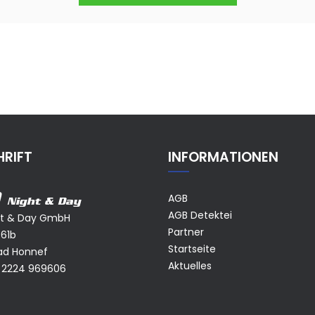
RIFT
INFORMATIONEN
AGB
Night & Day
AGB Detektei
ht & Day GmbH
Partner
 61b
Startseite
ad Honnef
Aktuelles
 2224 969606