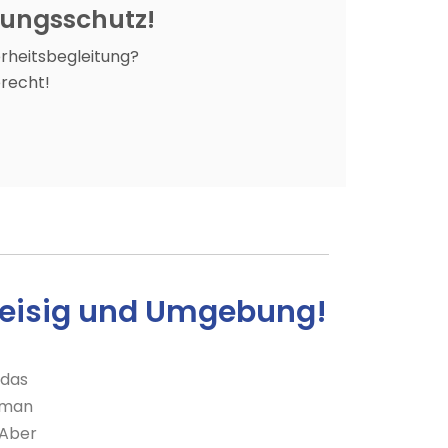
ltungsschutz!
erheitsbegleitung?
recht!
reisig und Umgebung!
 das
e man
 Aber