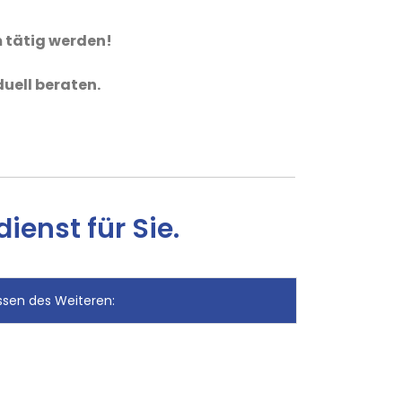
m tätig werden!
duell beraten.
enst für Sie.
sen des Weiteren: