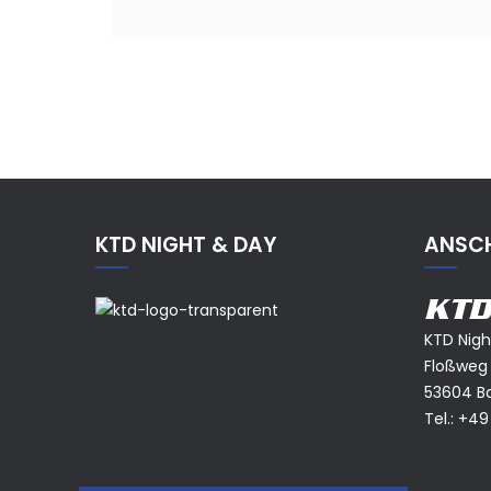
KTD NIGHT & DAY
ANSCH
KTD
KTD Nig
Floßweg
53604 B
Tel.:
+49