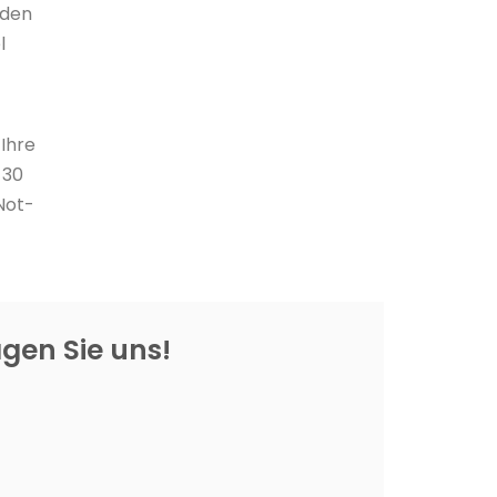
nden
l
Ihre
 30
Not-
agen Sie uns!