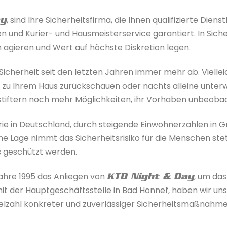
, sind Ihre Sicherheitsfirma, die Ihnen qualifizierte Dien
ay
en und Kurier- und Hausmeisterservice garantiert. In Sich
n agieren und Wert auf höchste Diskretion legen.
icherheit seit den letzten Jahren immer mehr ab. Vielleic
se zu Ihrem Haus zurückschauen oder nachts alleine unter
tiftern noch mehr Möglichkeiten, ihr Vorhaben unbeoba
ie in Deutschland, durch steigende Einwohnerzahlen in Gr
e Lage nimmt das Sicherheitsrisiko für die Menschen st
s geschützt werden.
Jahre 1995 das Anliegen von
, um das
KTD Night & Day
 der Hauptgeschäftsstelle in Bad Honnef, haben wir uns 
ielzahl konkreter und zuverlässiger Sicherheitsmaßnahme