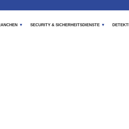
RANCHEN
SECURITY & SICHERHEITSDIENSTE
DETEKT
sdienst gesucht für Kön
itsleistungen | KTD Ni
Home
Einzugsgebiete
Sicherheitsdienst gesucht für Königswinter