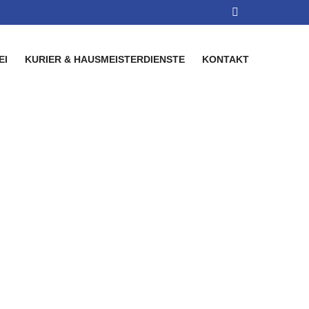
EI
KURIER & HAUSMEISTERDIENSTE
KONTAKT
igswinter |
ght & Day