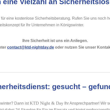
 eine Vielzahl an Sicherheitslö
 für eine kostenlose Sicherheitsberatung. Rufen Sie uns noch he
itskonzept für Ihr Unternehmen in Königswinter.
Ihre Sicherheit ist uns ein Anliegen.
nter
contact@ktd-nightday.de
oder nutzen Sie unser Kontak
herheitsdienst: gesucht – gefun
KTD Night & Day
swinter? Dann ist
Ihr Ansprechpartner! Wir s
t dabei 24 Stunden für Sie im Einsatz und bietet professionell