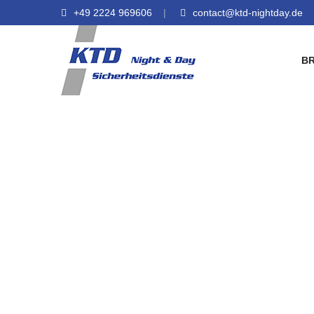
+49 2224 969606
contact@ktd-nightday.de
B
Sicherheit
Sicherhe