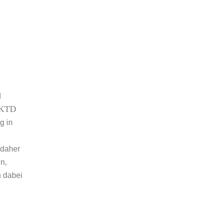
d
KTD
g in
 daher
n,
n dabei