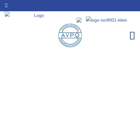
Security Firma für Rheinbrohl |
Sicherheitsleistungen | KTD
Night & Day
Home
Einzugsgebiete
Security Firma für Rheinbrohl