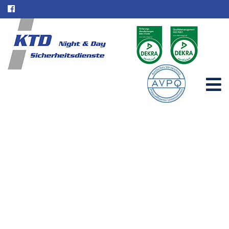
Objektschutz für Siegburg |
Sicherheitsleistungen | KTD
Night & Day
Home
Einzugsgebiete
Objektschutz für Siegburg