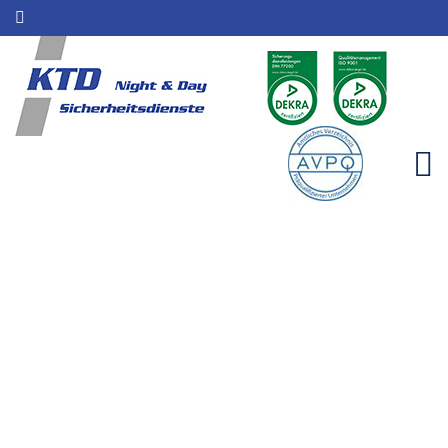
Empfangsdienst für
Rheinbreitbach |
Sicherheitsleistungen | KTD
Night & Day
Home
Einzugsgebiete
Empfangsdienst für Rheinbreitbach