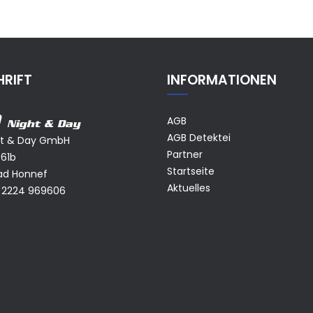
RIFT
INFORMATIONEN
AGB
Night & Day
AGB Detektei
ht & Day GmbH
Partner
 61b
Startseite
ad Honnef
Aktuelles
 2224 969606