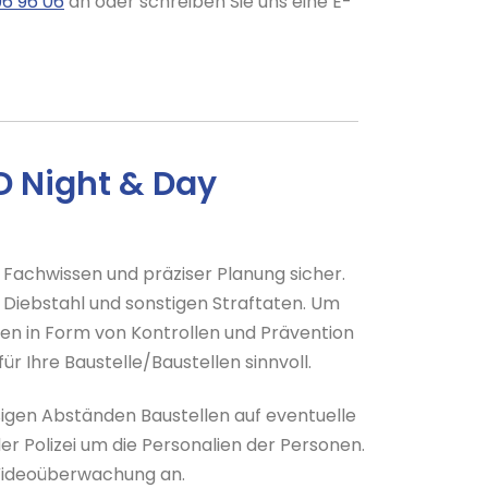
96 96 06
an oder schreiben Sie uns eine E-
D Night & Day
em Fachwissen und präziser Planung sicher.
Diebstahl und sonstigen Straftaten. Um
len in Form von Kontrollen und Prävention
r Ihre Baustelle/Baustellen sinnvoll.
igen Abständen Baustellen auf eventuelle
er Polizei um die Personalien der Personen.
 Videoüberwachung an.