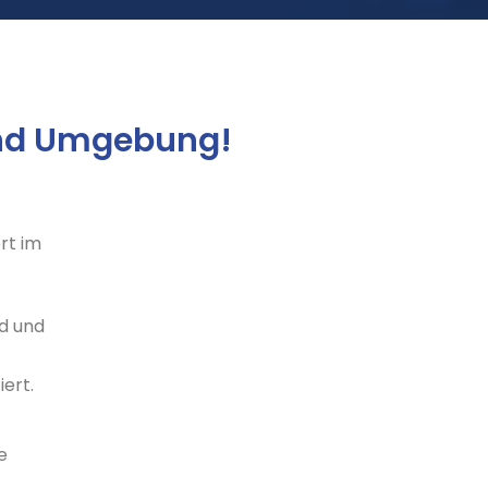
und Umgebung!
rt im
nd und
ert.
e