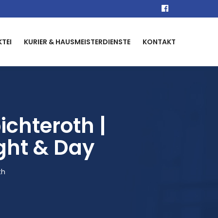
KTEI
KURIER & HAUSMEISTERDIENSTE
KONTAKT
chteroth |
ight & Day
th