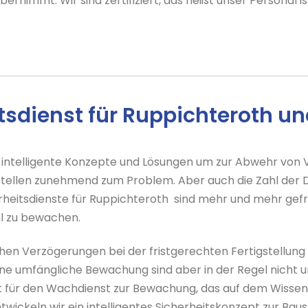
nimmt. Wir sind zertifiziert, das heißt unser Personal is
itsdienst für Ruppichteroth
intelligente Konzepte und Lösungen um zur Abwehr von V
stellen zunehmend zum Problem. Aber auch die Zahl der D
erheitsdienste für Ruppichteroth sind mehr und mehr gefr
l zu bewachen.
hen Verzögerungen bei der fristgerechten Fertigstellung
 eine umfängliche Bewachung sind aber in der Regel nicht
pt für den Wachdienst zur Bewachung, das auf dem Wisse
wickeln wir ein intelligentes Sicherheitskonzept zur Bau