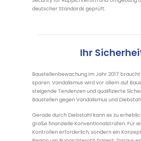
Security für Ruppichteroth und Umgebung über
deutscher Standards geprüft.
Ihr Sicherhe
Baustellenbewachung im Jahr 2017 braucht 
sparen. Vandalismus wird vor allem auf Bau
steigende Tendenzen und qualifizierte Sich
Baustellen gegen Vandalismus und Diebstah
Gerade durch Diebstahl kann es zu erheblic
große finanzielle Konventionalstrafen. Für
Kontrollen erforderlich, sondern ein Konze
Region um Ruppichteroth basiert. Daraus ent