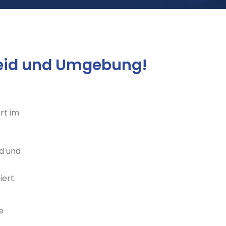
eid und Umgebung!
rt im
nd und
ert.
e