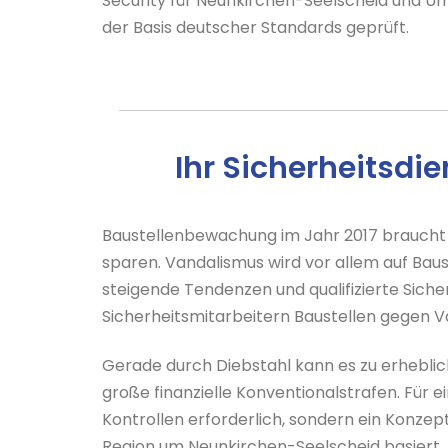
Security für Neunkirchen-Seelscheid und Umge
der Basis deutscher Standards geprüft.
Ihr Sicherheitsd
Baustellenbewachung im Jahr 2017 braucht 
sparen. Vandalismus wird vor allem auf Bau
steigende Tendenzen und qualifizierte Sich
Sicherheitsmitarbeitern Baustellen gegen 
Gerade durch Diebstahl kann es zu erheblic
große finanzielle Konventionalstrafen. Für
Kontrollen erforderlich, sondern ein Konze
Region um Neunkirchen-Seelscheid basiert. 