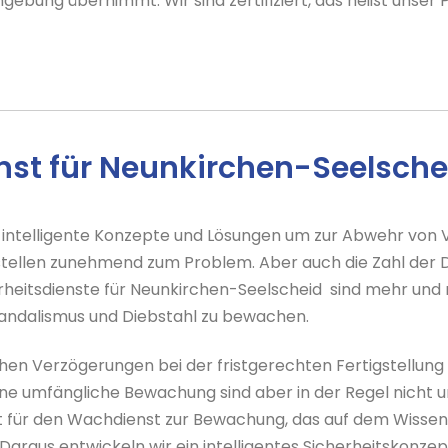
bung übernimmt. Wir sind zertifiziert, das heißt unser P
ienst für Neunkirchen-Seelsc
intelligente Konzepte und Lösungen um zur Abwehr von V
stellen zunehmend zum Problem. Aber auch die Zahl der D
erheitsdienste für Neunkirchen-Seelscheid sind mehr und 
Vandalismus und Diebstahl zu bewachen.
hen Verzögerungen bei der fristgerechten Fertigstellung
 eine umfängliche Bewachung sind aber in der Regel nicht
pt für den Wachdienst zur Bewachung, das auf dem Wisse
Daraus entwickeln wir ein intelligentes Sicherheitskonze