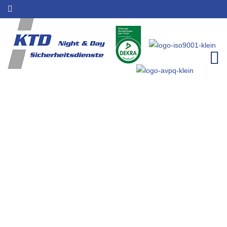
Baustellenbewachung für
Bruchhausen |
Sicherheitsleistungen | KTD
Night & Day
Home
Einzugsgebiete
Baustellenbewachung für Bruchhausen